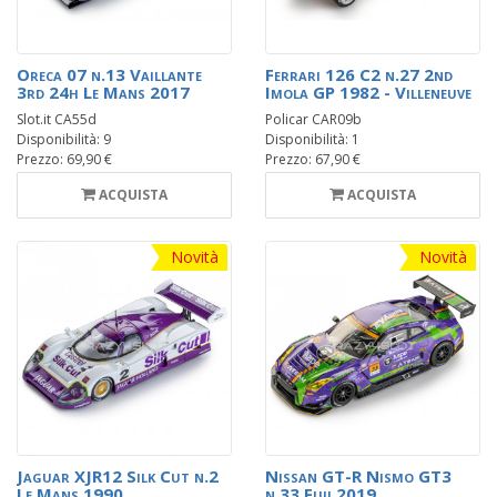
Oreca 07 n.13 Vaillante
Ferrari 126 C2 n.27 2nd
3rd 24h Le Mans 2017
Imola GP 1982 - Villeneuve
Slot.it CA55d
Policar CAR09b
Disponibilità: 9
Disponibilità: 1
Prezzo: 69,90 €
Prezzo: 67,90 €
ACQUISTA
ACQUISTA
Novità
Novità
Jaguar XJR12 Silk Cut n.2
Nissan GT-R Nismo GT3
Le Mans 1990
n.33 Fuji 2019