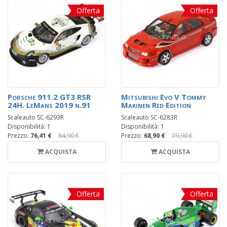
Offerta
Offerta
Porsche 911.2 GT3 RSR
Mitsubishi Evo V Tommy
24H. LeMans 2019 n.91
Makinen Red Edition
Scaleauto SC-6293R
Scaleauto SC-6283R
Disponibilità: 1
Disponibilità: 1
Prezzo:
76,41 €
84,90 €
Prezzo:
68,90 €
79,90 €
ACQUISTA
ACQUISTA
Offerta
Offerta